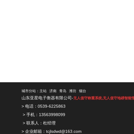
城市分站：
主站
济南
青岛
潍坊
烟台
山东亚星电子衡器有限公司-
无人值守称重系统
,
无人值守地磅智能
> 电话：0539-6225863
> 手机：13563998099
> 联系人：杜经理
> 企业邮箱：tcjlsdwd@163.com