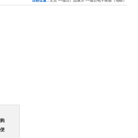
当前位置 :
主页
>>
烟台产品展示
>>
烟台电子衡器（地磅）
购
便