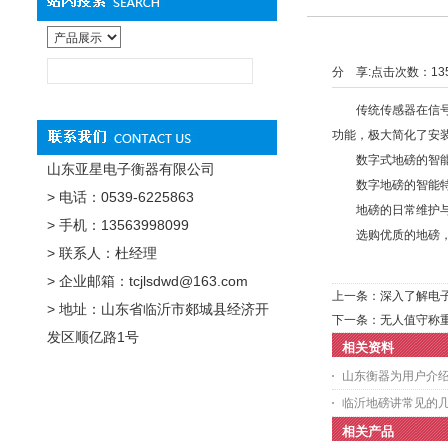
分 享:
点击次数：
13
传统传感器在信号强
功能，极大简化了安
数字式地磅的智能
山东亚星电子衡器有限公司
数字地磅的智能特性
> 电话：0539-6225863
地磅的日常维护与
> 手机：13563998099
选购优质的地磅，既
> 联系人：杜经理
> 企业邮箱：tcjlsdwd@163.com
上一条：
深入了解电
> 地址：山东省临沂市郯城县经济开
下一条：
无人值守称
发区顺亿路1号
相关资料
山东衡器为用户介
临沂地磅讲常见的
相关产品