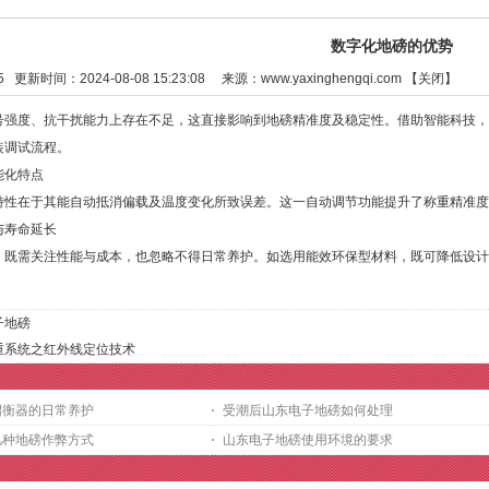
数字化地磅的优势
5
更新时间：2024-08-08 15:23:08 来源：
www.yaxinghengqi.com
【
关闭
】
度、抗干扰能力上存在不足，这直接影响到地磅精准度及稳定性。借助智能科技，
装调试流程。
化特点
在于其能自动抵消偏载及温度变化所致误差。这一自动调节功能提升了称重精准度
寿命延长
需关注性能与成本，也忽略不得日常养护。如选用能效环保型材料，既可降低设计
子地磅
重系统之红外线定位技术
绍衡器的日常养护
受潮后山东电子地磅如何处理
几种地磅作弊方式
山东电子地磅使用环境的要求