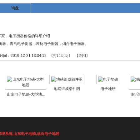
询盘
厂家，电子衡器价格的详细介绍
衡器
，
青岛电子衡器
，
潍坊电子衡器
，
烟台电子衡器
。
：2019-12-21 13:34:12 【
打印此页
】 【
关闭
】
地磅组成部件图
电子地磅
山东电子地磅-大型地...
临沂地
管理系统
,
山东电子地磅
,
临沂电子地磅