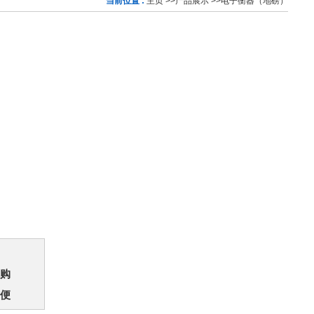
当前位置 :
主页
>>
产品展示
>>
电子衡器（地磅）
购
便