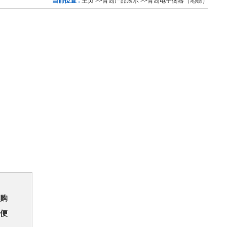
当前位置 :
主页
>>
青岛产品展示
>>
青岛电子衡器（地磅）
购
便